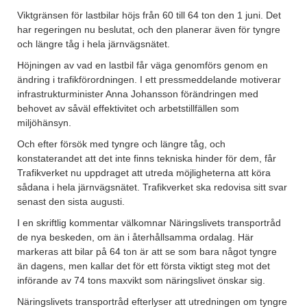
Viktgränsen för lastbilar höjs från 60 till 64 ton den 1 juni. Det
har regeringen nu beslutat, och den planerar även för tyngre
och längre tåg i hela järnvägsnätet.
Höjningen av vad en lastbil får väga genomförs genom en
ändring i trafikförordningen. I ett pressmeddelande motiverar
infrastrukturminister Anna Johansson förändringen med
behovet av såväl effektivitet och arbetstillfällen som
miljöhänsyn.
Och efter försök med tyngre och längre tåg, och
konstaterandet att det inte finns tekniska hinder för dem, får
Trafikverket nu uppdraget att utreda möjligheterna att köra
sådana i hela järnvägsnätet. Trafikverket ska redovisa sitt svar
senast den sista augusti.
I en skriftlig kommentar välkomnar Näringslivets transportråd
de nya beskeden, om än i återhållsamma ordalag. Här
markeras att bilar på 64 ton är att se som bara något tyngre
än dagens, men kallar det för ett första viktigt steg mot det
införande av 74 tons maxvikt som näringslivet önskar sig.
Näringslivets transportråd efterlyser att utredningen om tyngre