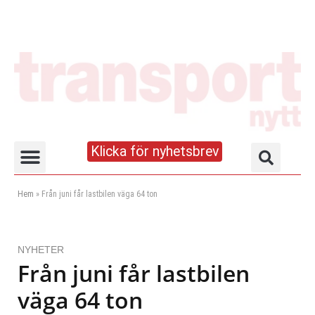
Klicka för nyhetsbrev
Truck- och lagerhandboken
Hem
»
Från juni får lastbilen väga 64 ton
NYHETER
Från juni får lastbilen
väga 64 ton