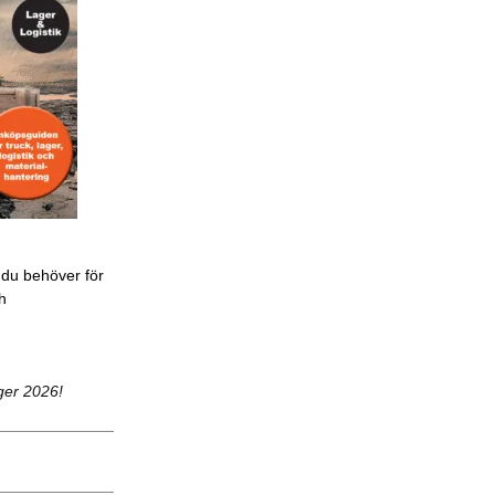
 du behöver för
ch
ger 2026!