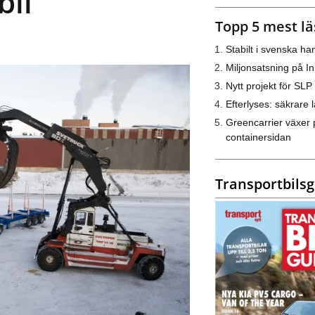
bil
Topp 5 mest lä
Stabilt i svenska h
Miljonsatsning på I
Nytt projekt för SLP
Efterlyses: säkrare l
Greencarrier växer 
containersidan
Transportbils