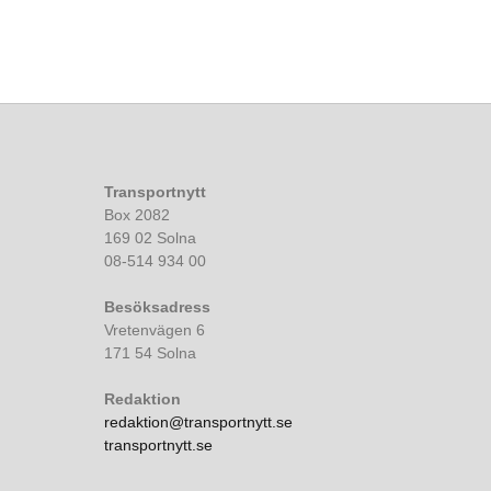
Transportnytt
Box 2082
169 02 Solna
08-514 934 00
Besöksadress
Vretenvägen 6
171 54 Solna
Redaktion
redaktion@transportnytt.se
transportnytt.se