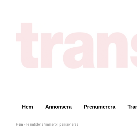
Hem
Annonsera
Prenumerera
Tra
Hem
»
Framtidens timmerbil pensioneras