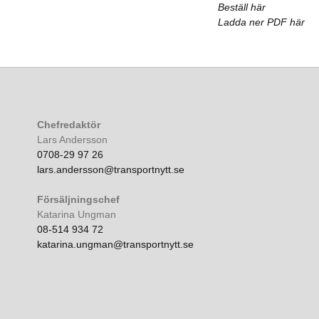
Beställ här
Ladda ner PDF här
Chefredaktör
Lars Andersson
0708-29 97 26
lars.andersson@transportnytt.se
Försäljningschef
Katarina Ungman
08-514 934 72
katarina.ungman@transportnytt.se