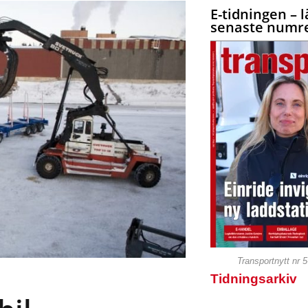
E-tidningen – l
senaste numre
Transportnytt nr 
Tidningsarkiv