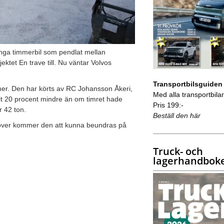
ånga timmerbil som pendlat mellan
ktet En trave till. Nu väntar Volvos
Transportbilsguiden
mmer. Den har körts av RC Johansson Åkeri,
Med alla transportbilar 
it 20 procent mindre än om timret hade
Pris 199:-
r 42 ton.
Beställ den här
möver kommer den att kunna beundras på
Truck- och
lagerhandbok