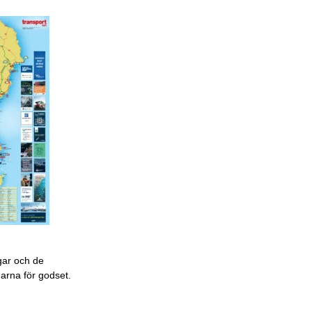
gar och de
garna för godset.