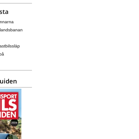
sta
amnarna
nlandsbanan
astbilssläp
på
guiden