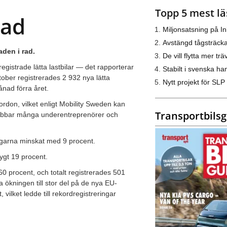
Topp 5 mest lä
nad
Miljonsatsning på I
Avstängd tågsträck
aden i rad.
De vill flytta mer trä
gistrade lätta lastbilar — det rapporterar
Stabilt i svenska h
ober registrerades 2 932 nya lätta
Nytt projekt för SLP
ånad förra året.
ordon, vilket enligt Mobility Sweden kan
Transportbils
rabbar många underentreprenörer och
ngarna minskat med 9 procent.
ygt 19 procent.
0 procent, och totalt registrerades 501
a ökningen till stor del på de nya EU-
 vilket ledde till rekordregistreringar