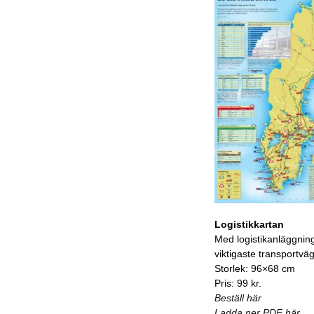
Logistikkartan
Med logistikanläggnin
viktigaste transportvä
Storlek: 96×68 cm
Pris: 99 kr.
Beställ här
Ladda ner PDF här