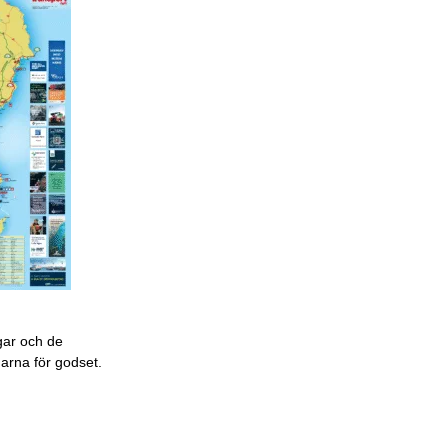
gar och de
garna för godset.