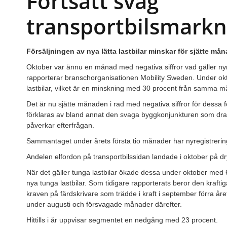
Fortsatt svag
transportbilsmark
Försäljningen av nya lätta lastbilar minskar för sjätte mån
Oktober var ännu en månad med negativa siffror vad gäller nyre
rapporterar branschorganisationen Mobility Sweden. Under okt
lastbilar, vilket är en minskning med 30 procent från samma m
Det är nu sjätte månaden i rad med negativa siffror för dessa f
förklaras av bland annat den svaga byggkonjunkturen som d
påverkar efterfrågan.
Sammantaget under årets första tio månader har nyregistreri
Andelen elfordon på transportbilssidan landade i oktober på dr
När det gäller tunga lastbilar ökade dessa under oktober med 6
nya tunga lastbilar. Som tidigare rapporterats beror den kraftig
kraven på färdskrivare som trädde i kraft i september förra året,
under augusti och försvagade månader därefter.
Hittills i år uppvisar segmentet en nedgång med 23 procent.