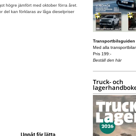
ågot högre jämfört med oktober förra året.
or del kan förklaras av låga dieselpriser
Transportbilsguiden
Med alla transportbilar 
Pris 199:-
Beställ den här
Truck- och
lagerhandbok
Uppåt för lätta