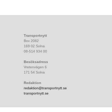
Transportnytt
Box 2082
169 02 Solna
08-514 934 00
Besöksadress
Vretenvägen 6
171 54 Solna
Redaktion
redaktion@transportnytt.se
transportnytt.se