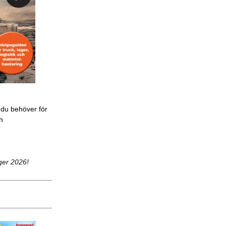
 du behöver för
ch
ger 2026!