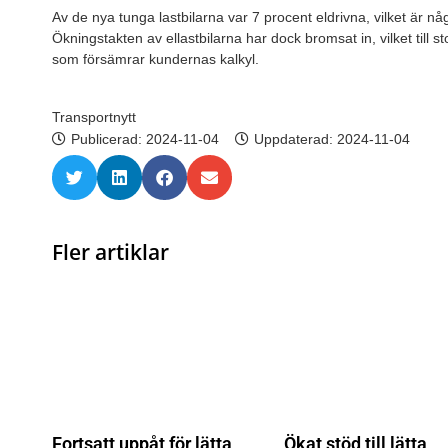
Av de nya tunga lastbilarna var 7 procent eldrivna, vilket är n
Ökningstakten av ellastbilarna har dock bromsat in, vilket till st
som försämrar kundernas kalkyl.
Transportnytt
Publicerad:
2024-11-04
Uppdaterad: 2024-11-04
Fler artiklar
Fortsatt uppåt för lätta
Ökat stöd till lätta