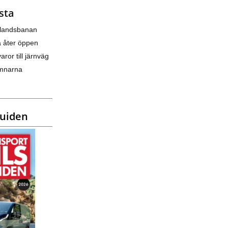
sta
nlandsbanan
a åter öppen
varor till järnväg
amnarna
guiden