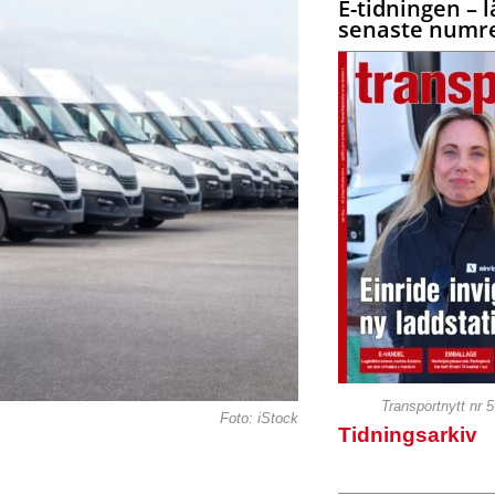
E-tidningen – l
senaste numre
Transportnytt nr 
Foto: iStock
Tidningsarkiv