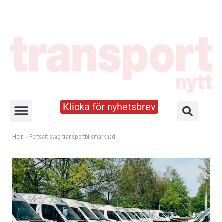
Klicka för nyhetsbrev
Truck- och lagerhandboken
Hem
»
Fortsatt svag transportbilsmarknad