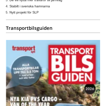
De vill flytta mer trävaror till järnväg
Stabilt i svenska hamnarna
Nytt projekt för SLP
Transportbilsguiden