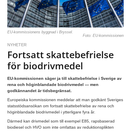
EU-kommissionens byggnad i Bryssel.
Foto: EU-kommissionen
NYHETER
Fortsatt skattebefrielse
för biodrivmedel
EU-kommissionen säger ja till skattebefrielse i Sverige av
rena och höginblandade biodrivmedel — men
godkännandet är tidsbegränsat.
Europeiska kommissionen meddelar att man godkänt Sveriges
statsstödsansökan om fortsatt skattebefrielse av rena och
höginblandade biodrivmedel i ytterligare fyra år.
Därmed kan drivmedel som till exempel E85, rapsbaserad
biodiesel och HVO som inte omfattas av reduktionsplikten