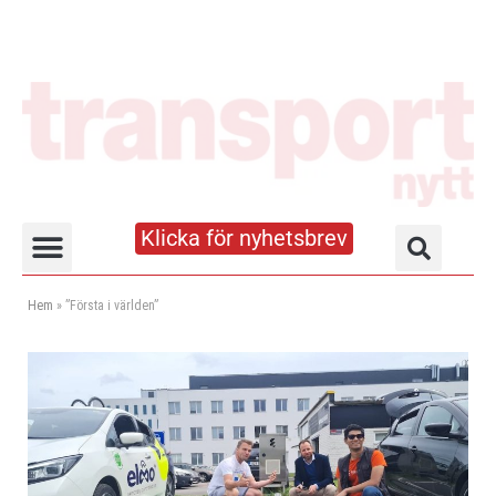
Klicka för nyhetsbrev
Truck- och lagerhandboken
Hem
»
”Första i världen”