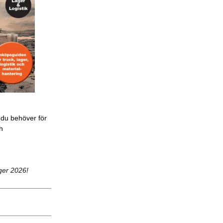
 du behöver för
ch
ger 2026!