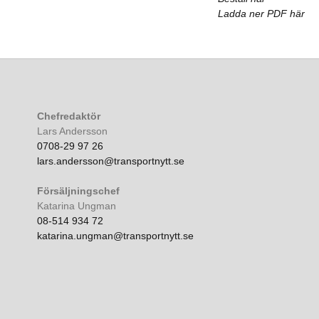
Ladda ner PDF här
Chefredaktör
Lars Andersson
0708-29 97 26
lars.andersson@transportnytt.se
Försäljningschef
Katarina Ungman
08-514 934 72
katarina.ungman@transportnytt.se