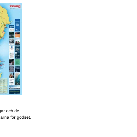
gar och de
garna för godset.