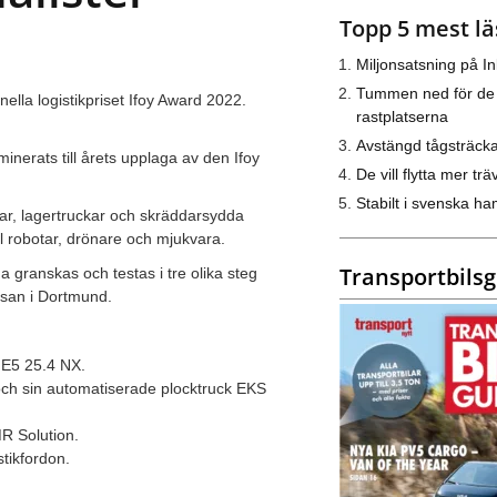
Topp 5 mest lä
Miljonsatsning på I
Tummen ned för de
ella logistikpriset Ifoy Award 2022.
rastplatserna
Avstängd tågsträck
inerats till årets upplaga av den Ifoy
De vill flytta mer trä
Stabilt i svenska h
kar, lagertruckar och skräddarsydda
pel robotar, drönare och mjukvara.
Transportbils
 granskas och testas i tre olika steg
ssan i Dortmund.
t E5 25.4 NX.
och sin automatiserade plocktruck EKS
MR Solution.
stikfordon.