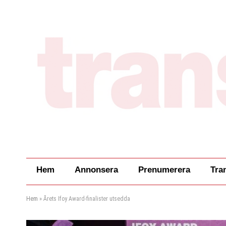
Hem
Annonsera
Prenumerera
Tra
Hem
»
Årets Ifoy Award-finalister utsedda