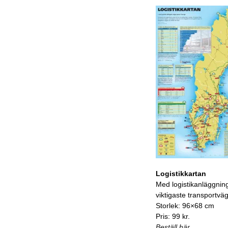
Logistikkartan
Med logistikanläggnin
viktigaste transportvä
Storlek: 96×68 cm
Pris: 99 kr.
Beställ här