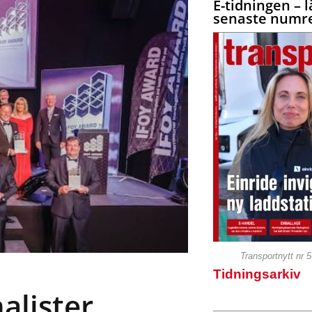
E-tidningen – l
senaste numre
Transportnytt nr 
Tidningsarkiv
alister