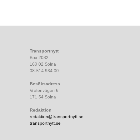
Transportnytt
Box 2082
169 02 Solna
08-514 934 00
Besöksadress
Vretenvägen 6
171 54 Solna
Redaktion
redaktion@transportnytt.se
transportnytt.se