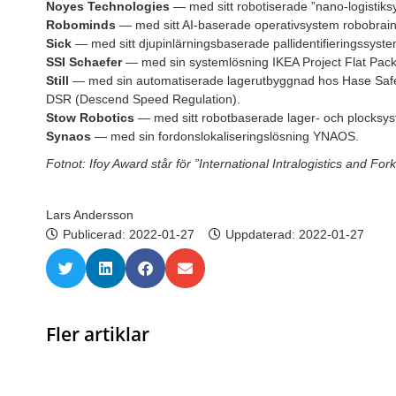
Noyes Technologies
— med sitt robotiserade ”nano-logistik
Robominds
— med sitt AI-baserade operativsystem robobra
Sick
— med sitt djupinlärningsbaserade pallidentifieringssyste
SSI Schaefer
— med sin systemlösning IKEA Project Flat Pack
Still
— med sin automatiserade lagerutbyggnad hos Hase Safe
DSR (Descend Speed Regulation).
Stow Robotics
— med sitt robotbaserade lager- och plocksys
Synaos
— med sin fordonslokaliseringslösning YNAOS.
Fotnot: Ifoy Award står för ”International Intralogistics and Fork
Lars Andersson
Publicerad:
2022-01-27
Uppdaterad: 2022-01-27
Fler artiklar