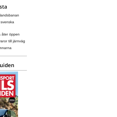
sta
nlandsbanan
 svenska
a åter öppen
varor till järnväg
amnarna
guiden