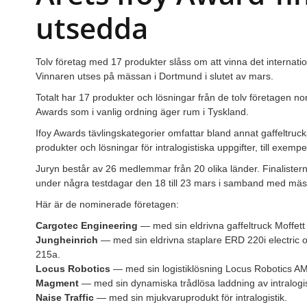
utsedda
Tolv företag med 17 produkter slåss om att vinna det internation
Vinnaren utses på mässan i Dortmund i slutet av mars.
Totalt har 17 produkter och lösningar från de tolv företagen nom
Awards som i vanlig ordning äger rum i Tyskland.
Ifoy Awards tävlingskategorier omfattar bland annat gaffeltruc
produkter och lösningar för intralogistiska uppgifter, till exem
Juryn består av 26 medlemmar från 20 olika länder. Finalisterna
under några testdagar den 18 till 23 mars i samband med mä
Här är de nominerade företagen:
Cargotec Engineering
— med sin eldrivna gaffeltruck Moffet
Jungheinrich
— med sin eldrivna staplare ERD 220i electric 
215a.
Locus Robotics
— med sin logistiklösning Locus Robotics A
Magment
— med sin dynamiska trådlösa laddning av intralogi
Naise Traffic
— med sin mjukvaruprodukt för intralogistik.