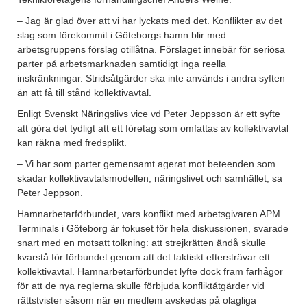
– Jag är glad över att vi har lyckats med det. Konflikter av det
slag som förekommit i Göteborgs hamn blir med
arbetsgruppens förslag otillåtna. Förslaget innebär för seriösa
parter på arbetsmarknaden samtidigt inga reella
inskränkningar. Stridsåtgärder ska inte används i andra syften
än att få till stånd kollektivavtal.
Enligt Svenskt Näringslivs vice vd Peter Jeppsson är ett syfte
att göra det tydligt att ett företag som omfattas av kollektivavtal
kan räkna med fredsplikt.
– Vi har som parter gemensamt agerat mot beteenden som
skadar kollektivavtalsmodellen, näringslivet och samhället, sa
Peter Jeppson.
Hamnarbetarförbundet, vars konflikt med arbetsgivaren APM
Terminals i Göteborg är fokuset för hela diskussionen, svarade
snart med en motsatt tolkning: att strejkrätten ändå skulle
kvarstå för förbundet genom att det faktiskt eftersträvar ett
kollektivavtal. Hamnarbetarförbundet lyfte dock fram farhågor
för att de nya reglerna skulle förbjuda konfliktåtgärder vid
rättstvister såsom när en medlem avskedas på olagliga