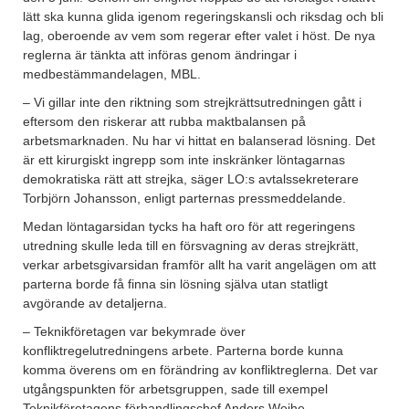
lätt ska kunna glida igenom regeringskansli och riksdag och bli
lag, oberoende av vem som regerar efter valet i höst. De nya
reglerna är tänkta att införas genom ändringar i
medbestämmandelagen, MBL.
– Vi gillar inte den riktning som strejkrättsutredningen gått i
eftersom den riskerar att rubba maktbalansen på
arbetsmarknaden. Nu har vi hittat en balanserad lösning. Det
är ett kirurgiskt ingrepp som inte inskränker löntagarnas
demokratiska rätt att strejka, säger LO:s avtalssekreterare
Torbjörn Johansson, enligt parternas pressmeddelande.
Medan löntagarsidan tycks ha haft oro för att regeringens
utredning skulle leda till en försvagning av deras strejkrätt,
verkar arbetsgivarsidan framför allt ha varit angelägen om att
parterna borde få finna sin lösning själva utan statligt
avgörande av detaljerna.
– Teknikföretagen var bekymrade över
konfliktregelutredningens arbete. Parterna borde kunna
komma överens om en förändring av konfliktreglerna. Det var
utgångspunkten för arbetsgruppen, sade till exempel
Teknikföretagens förhandlingschef Anders Weihe.