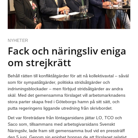
NYHETER
Fack och näringsliv eniga
om strejkrätt
Behåll rätten till konfliktåtgärder för att nå kollektivavtal – såväl
som för sympatiåtgärder, politiska stridsåtgärder och
indrivningsblockader – men förbjud stridsåtgärder av andra
skäl. Med det gemensamma förslaget vill arbetsmarknadens
stora parter skapa fred i Göteborgs hamn på sitt sätt, och
putta regeringens liggande utredning från skrivbordet.
Det var företrädare från löntagarsidans jättar LO, TCO och
Saco som, tillsammans med arbetsgivarsidans Svenskt
Näringsliv, lade fram sitt gemensamma bud vid en pressträff
den 5 juni. Genom sin enighet hoppas de att förslaget relativt