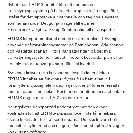
Syftet med ERTMS är att införa ett gemensamt
trafikstyrningssystem på hela det europeiska järnvägsnätet,
istället för det lapptäcke av nationella och regionala system
som nu används. Det gör järnvägen till ett mer
konkurrenskraftigt trafikslag för internationella transporter.
ERTMS kämpar emellertid med tekniska problem. I Sverige
används trafikstyrningssystemet på Botniabanan, Ådalsbanan
och Västerdalsbanan. Hittills har satsningen på det nya
trafikstyrningssystemet i landet inneburit kostnader på mer än
en halv miljard utöver planerat för Trafikverket.
Systemet kräver ocks kostsamma installationer i loken.
ERTMS innebär att funktioner flyttas från banvallen in i
förarhytten. Ljussignalerna som ger order till föraren ersätts
med en panel inne i loket. Kostnaden för att anpassa ett lok för
ERTMS anges ofta till 1,5-2 miljoner kronor.
Näringslivets transportråd understryker att den ökade
kostnaden för att ERTMS-anpassa loken inte får innebära
ökade kostnader för transportköparna. Det skulle vara helt
motsatt till syftet med satsningen, nämligen att göra järnvägen
konkurrenskraftigare.