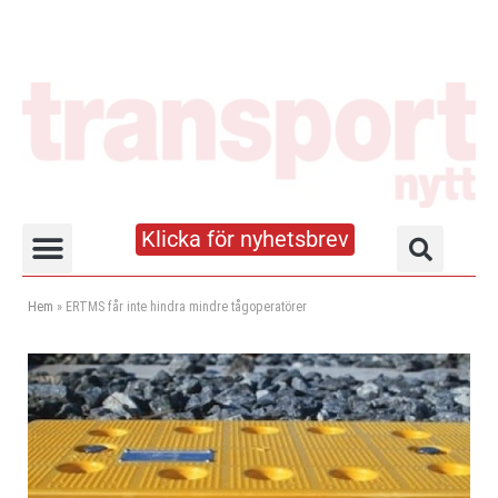
Klicka för nyhetsbrev
Truck- och lagerhandboken
Hem
»
ERTMS får inte hindra mindre tågoperatörer