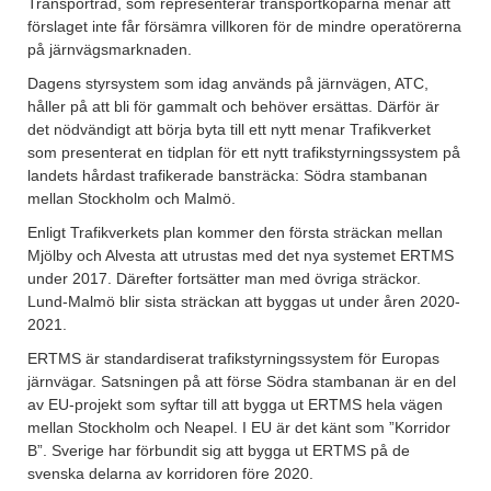
Transportråd, som representerar transportköparna menar att
förslaget inte får försämra villkoren för de mindre operatörerna
på järnvägsmarknaden.
Dagens styrsystem som idag används på järnvägen, ATC,
håller på att bli för gammalt och behöver ersättas. Därför är
det nödvändigt att börja byta till ett nytt menar Trafikverket
som presenterat en tidplan för ett nytt trafikstyrningssystem på
landets hårdast trafikerade bansträcka: Södra stambanan
mellan Stockholm och Malmö.
Enligt Trafikverkets plan kommer den första sträckan mellan
Mjölby och Alvesta att utrustas med det nya systemet ERTMS
under 2017. Därefter fortsätter man med övriga sträckor.
Lund-Malmö blir sista sträckan att byggas ut under åren 2020-
2021.
ERTMS är standardiserat trafikstyrningssystem för Europas
järnvägar. Satsningen på att förse Södra stambanan är en del
av EU-projekt som syftar till att bygga ut ERTMS hela vägen
mellan Stockholm och Neapel. I EU är det känt som ”Korridor
B”. Sverige har förbundit sig att bygga ut ERTMS på de
svenska delarna av korridoren före 2020.