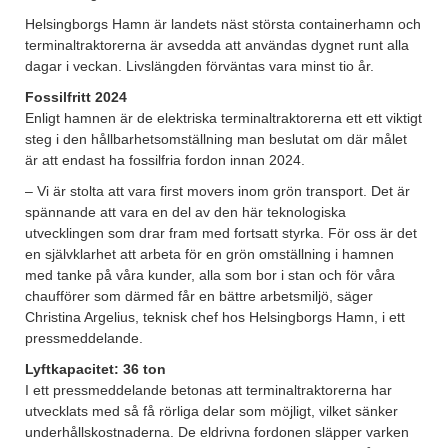
Helsingborgs Hamn är landets näst största containerhamn och
terminaltraktorerna är avsedda att användas dygnet runt alla
dagar i veckan. Livslängden förväntas vara minst tio år.
Fossilfritt 2024
Enligt hamnen är de elektriska terminaltraktorerna ett ett viktigt
steg i den hållbarhetsomställning man beslutat om där målet
är att endast ha fossilfria fordon innan 2024.
– Vi är stolta att vara first movers inom grön transport. Det är
spännande att vara en del av den här teknologiska
utvecklingen som drar fram med fortsatt styrka. För oss är det
en självklarhet att arbeta för en grön omställning i hamnen
med tanke på våra kunder, alla som bor i stan och för våra
chaufförer som därmed får en bättre arbetsmiljö, säger
Christina Argelius, teknisk chef hos Helsingborgs Hamn, i ett
pressmeddelande.
Lyftkapacitet: 36 ton
I ett pressmeddelande betonas att terminaltraktorerna har
utvecklats med så få rörliga delar som möjligt, vilket sänker
underhållskostnaderna. De eldrivna fordonen släpper varken