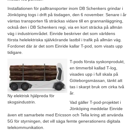
Installationen för palltransporter inom DB Schenkers grindar i
Jönköping togs i drift på tisdagen, den 6 november. Senare i år
väntas transporten få sträckas vidare till en grannanläggning,
också den i DB Schenkers regi, via en kort sträcka på allmän
väg i industriområdet. Einride beskriver det som världens
första helelektriska självkörande lastbil i trafik på allmän väg.
Fordonet där är det som Einride kallar T-pod, som visats upp
tidigare.
T-pods första syskonprodukt,
en timmerbil kallad T-log,
visades upp i full skala på
Göteborgsmässan, tänkt att
tas i skarpt bruk om cirka två
år.
Ny elektrisk hjälpreda för
skogsindustrin.
Vad gäller T-pod-projektet i
Jönköping meddelar Einride
även ett samarbete med Ericsson och Telia kring att använda
5G för styrningen, det vill säga femte generationens digitala
telekommunikation.