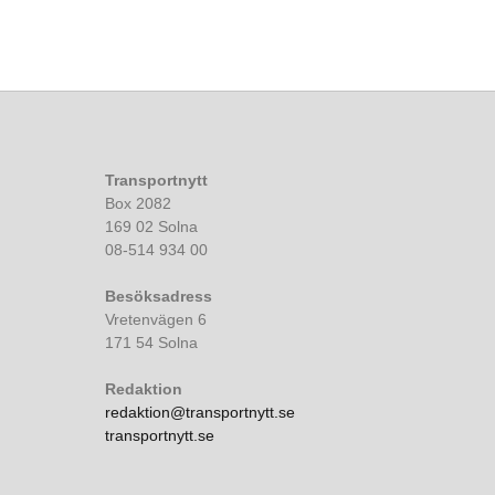
Transportnytt
Box 2082
169 02 Solna
08-514 934 00
Besöksadress
Vretenvägen 6
171 54 Solna
Redaktion
redaktion@transportnytt.se
transportnytt.se