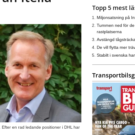
Topp 5 mest lä
Miljonsatsning på I
Tummen ned för de
rastplatserna
Avstängd tågsträck
De vill flytta mer trä
Stabilt i svenska h
Transportbils
s. Efter en rad ledande positioner i DHL har