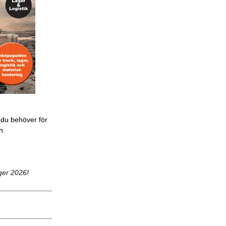
 du behöver för
ch
ger 2026!