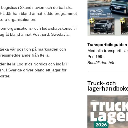
a Logistics i Skandinavien och de baltiska
m DHL där han bland annat ledde programmet
isera organisationen.
om organisations- och ledarskapskonsult i
ag åt bland annat Postnord, Swedavia,
Transportbilsguiden
tt stärka vår position på marknaden och
Med alla transportbilar 
pressmeddelande från Itella.
Pris 199:-
Beställ den här
r Itella Logistics Nordics och ingår i
n. I Sverige driver bland ett lager för
orter.
Truck- och
lagerhandbok