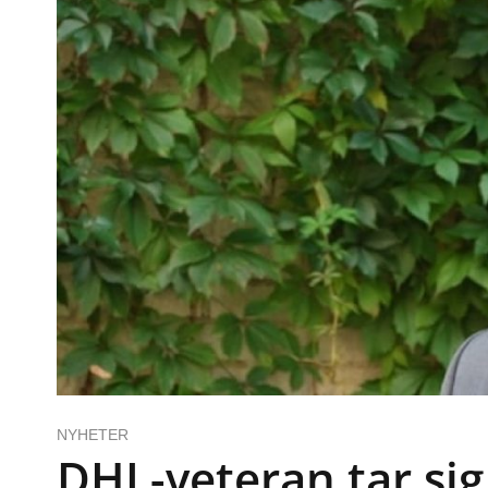
NYHETER
DHL-veteran tar sig 