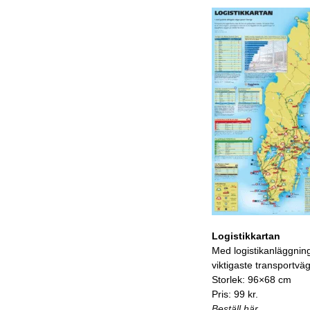
Logistikkartan
Med logistikanläggnin
viktigaste transportvä
Storlek: 96×68 cm
Pris: 99 kr.
Beställ här