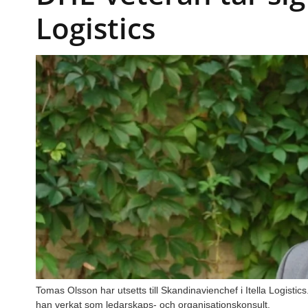
Logistics
Tomas Olsson har utsetts till Skandinavienchef i Itella Logistic
han verkat som ledarskaps- och organisationskonsult.