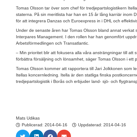
Tomas Olsson tar över som chef för tredjepartslogistikern Itell
staterna. På sin meritlista har han en 15 år lång karriär ino
för att integrera Danzas och Euroexpress in i DHL och effektiv
Under de senaste åren har Tomas Olsson bland annat verkat s
Interpares Management. I den rollen har han genomfört uppdr
Arbetsförmedlingen och Transatlantic.
– Min prioritet blir att fokusera alla våra ansträngningar till a
förbättra försäljning och lönsamhet, säger Tomas Olsson i ett 
Tomas Olsson kommer att rapportera till Jari Jolkkonen som lede
Itellas koncernledning. Itella är den statliga finska postkoncerne
tredjepartslogistik i Borås och erbjuder land- sjö- och flygtransp
Mats Udikas
Publicerad:
2014-04-16
Uppdaterad: 2014-04-16