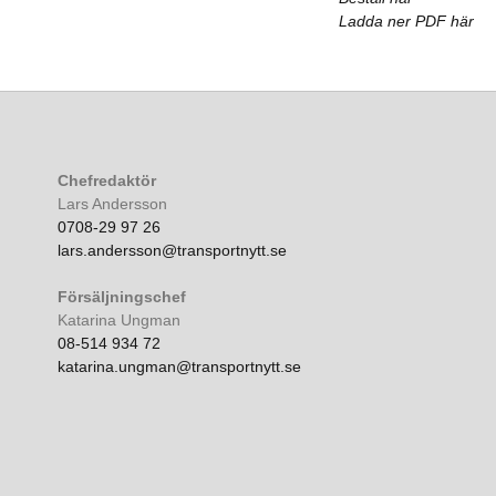
Ladda ner PDF här
Chefredaktör
Lars Andersson
0708-29 97 26
lars.andersson@transportnytt.se
Försäljningschef
Katarina Ungman
08-514 934 72
katarina.ungman@transportnytt.se