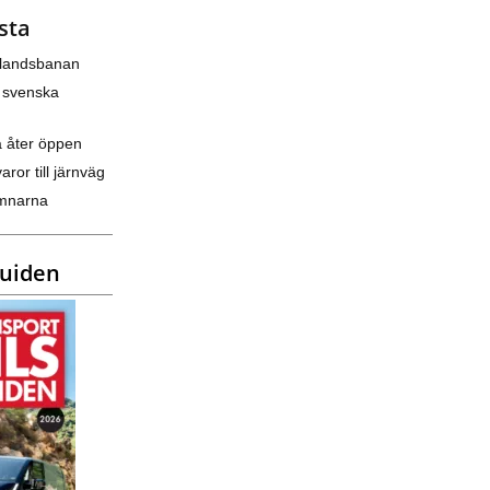
sta
nlandsbanan
 svenska
a åter öppen
varor till järnväg
amnarna
guiden