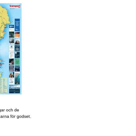
gar och de
garna för godset.