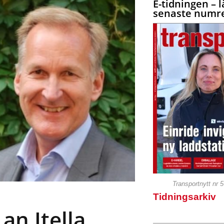
E-tidningen – l
senaste numre
Transportnytt nr 
Tidningsarkiv
an Itella