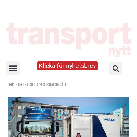
Klicka för nyhetsbrev
Truck- och lagerhandboken
Hem
»
De ska bli självförsörjande på el