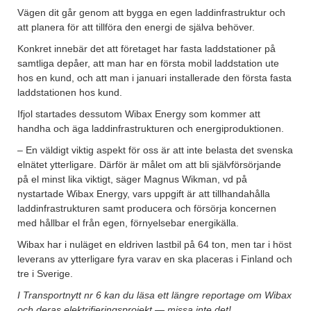
Vägen dit går genom att bygga en egen laddinfrastruktur och
att planera för att tillföra den energi de själva behöver.
Konkret innebär det att företaget har fasta laddstationer på
samtliga depåer, att man har en första mobil laddstation ute
hos en kund, och att man i januari installerade den första fasta
laddstationen hos kund.
Ifjol startades dessutom Wibax Energy som kommer att
handha och äga laddinfrastrukturen och energiproduktionen.
– En väldigt viktig aspekt för oss är att inte belasta det svenska
elnätet ytterligare. Därför är målet om att bli självförsörjande
på el minst lika viktigt, säger Magnus Wikman, vd på
nystartade Wibax Energy, vars uppgift är att tillhandahålla
laddinfrastrukturen samt producera och försörja koncernen
med hållbar el från egen, förnyelsebar energikälla.
Wibax har i nuläget en eldriven lastbil på 64 ton, men tar i höst
leverans av ytterligare fyra varav en ska placeras i Finland och
tre i Sverige.
I Transportnytt nr 6 kan du läsa ett längre reportage om Wibax
och deras elektrifieringsprojekt — missa inte det!