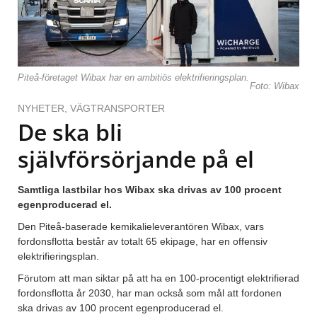
Piteå-företaget Wibax har en ambitiös elektrifieringsplan.
Foto: Wibax
NYHETER
,
VÄGTRANSPORTER
De ska bli
självförsörjande på el
Samtliga lastbilar hos Wibax ska drivas av 100 procent
egenproducerad el.
Den Piteå-baserade kemikalieleverantören Wibax, vars
fordonsflotta består av totalt 65 ekipage, har en offensiv
elektrifieringsplan.
Förutom att man siktar på att ha en 100-procentigt elektrifierad
fordonsflotta år 2030, har man också som mål att fordonen
ska drivas av 100 procent egenproducerad el.