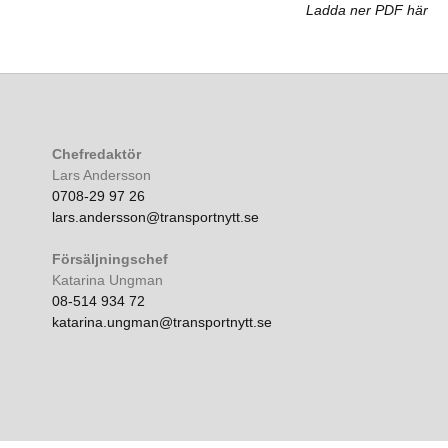
Ladda ner PDF här
Chefredaktör
Lars Andersson
0708-29 97 26
lars.andersson@transportnytt.se
Försäljningschef
Katarina Ungman
08-514 934 72
katarina.ungman@transportnytt.se