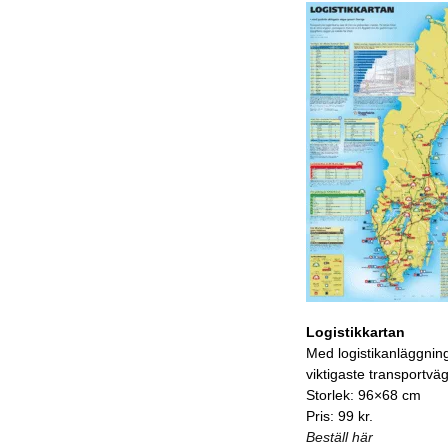
Logistikkartan
Med logistikanläggnin
viktigaste transportvä
Storlek: 96×68 cm
Pris: 99 kr.
Beställ här