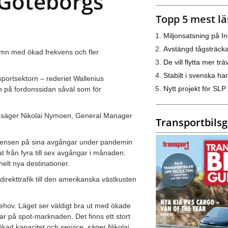
 Göteborgs
Topp 5 mest lä
Miljonsatsning på I
Avstängd tågsträck
hamn med ökad frekvens och fler
De vill flytta mer trä
Stabilt i svenska h
sportsektorn – rederiet Wallenius
Nytt projekt för SLP
n på fordonssidan såväl som för
la, säger Nikolai Nymoen, General Manager
Transportbils
rekvensen på sina avgångar under pandemin
från fyra till sex avgångar i månaden.
lt nya destinationer.
rekttrafik till den amerikanska västkusten
behov. Läget ser väldigt bra ut med ökade
r på spot-marknaden. Det finns ett stort
ökad kapacitet och service, säger Nikolai