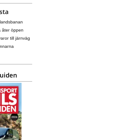
sta
nlandsbanan
a åter öppen
varor till järnväg
amnarna
guiden