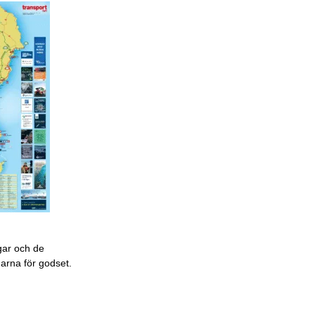
gar och de
garna för godset.