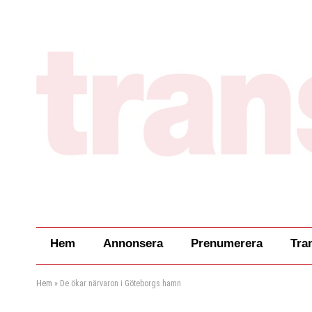
Hem
Annonsera
Prenumerera
Tra
Hem
»
De ökar närvaron i Göteborgs hamn