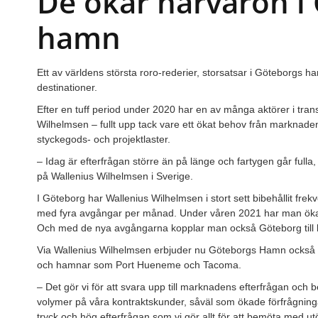
De ökar närvaron i
hamn
Ett av världens största roro-rederier, storsatsar i Göteborgs 
destinationer.
Efter en tuff period under 2020 har en av många aktörer i tran
Wilhelmsen – fullt upp tack vare ett ökat behov från marknade
styckegods- och projektlaster.
– Idag är efterfrågan större än på länge och fartygen går ful
på Wallenius Wilhelmsen i Sverige.
I Göteborg har Wallenius Wilhelmsen i stort sett bibehållit f
med fyra avgångar per månad. Under våren 2021 har man ökat 
Och med de nya avgångarna kopplar man också Göteborg till he
Via Wallenius Wilhelmsen erbjuder nu Göteborgs Hamn också di
och hamnar som Port Hueneme och Tacoma.
– Det gör vi för att svara upp till marknadens efterfrågan och 
volymer på våra kontraktskunder, såväl som ökade förfrågninga
tryck och hög efterfrågan som vi gör allt för att bemöta med ut