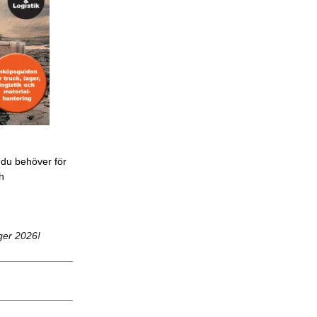
 du behöver för
ch
ger 2026!