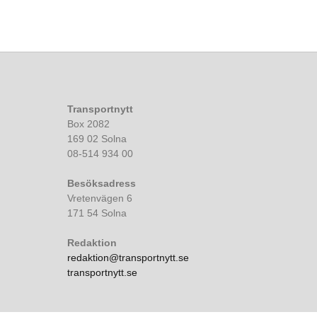
Transportnytt
Box 2082
169 02 Solna
08-514 934 00
Besöksadress
Vretenvägen 6
171 54 Solna
Redaktion
redaktion@transportnytt.se
transportnytt.se