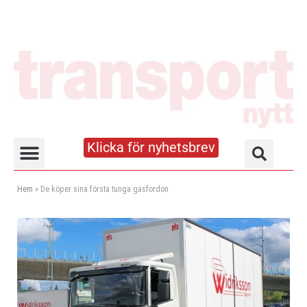
Klicka för nyhetsbrev
Truck- och lagerhandboken
Hem
»
De köper sina första tunga gasfordon