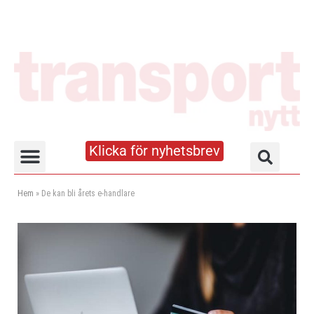
Klicka för nyhetsbrev
Truck- och lagerhandboken
Hem
»
De kan bli årets e-handlare