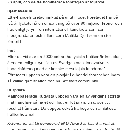
28 april, och de tre nominerade företagen är följande:
Djerf Avenue
Ett e-handelsföretag inriktat på ungt mode. Företaget har på
två år lyckats nå en omsättning på över 80 miljoner kronor och
har, enligt juryn, ”en internationell kundkrets som ser
medgrundaren och influencern Matilda Djerf som en stor
förebild”.
Inet
Efter att vid starten 2000 enbart ha fysiska butiker är Inet idag,
återigen enligt juryn, ”ett av Sveriges mest innovativa e-
handelsföretag med de kanske mest lojala kunderna”.
Företaget uppges vara en pionjär i e-handelsbranschen inom
så kallad gamification och ha ”ett stort community”.
Rugvista
Malmöbaserade Rugvista uppges vara en av världens största
matthandlare på nätet och har, enligt juryn, visat positivt
resultat från start. De uppges också ha höga och ambitiösa
hållbarhetsmål.
Kriterier för att bli nominerad till D-Award är bland annat att
man ”genom nya innovationer och nya lösningar ska ha brutit