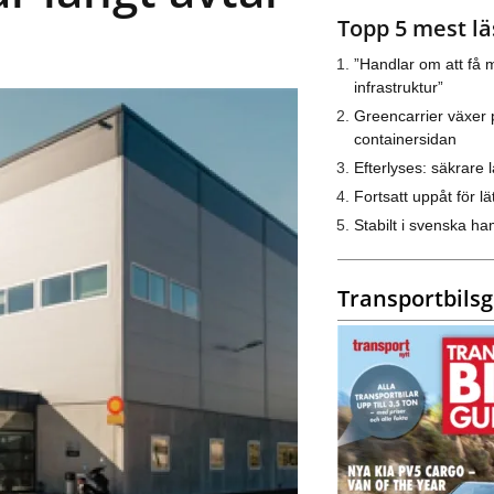
Topp 5 mest lä
”Handlar om att få m
infrastruktur”
Greencarrier växer 
containersidan
Efterlyses: säkrare l
Fortsatt uppåt för lät
Stabilt i svenska h
Transportbils