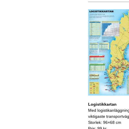
Logistikkartan
Med logistikanläggnin
viktigaste transportvä
Storlek: 96×68 cm
Pris: 99 kr.