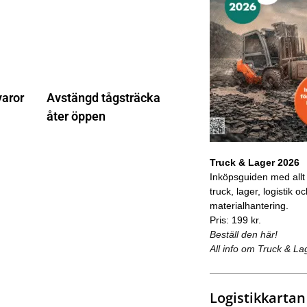
varor
Avstängd tågsträcka
åter öppen
Truck & Lager 2026
Inköpsguiden med allt
truck, lager, logistik o
materialhantering.
Pris: 199 kr.
Beställ den här!
All info om Truck & La
Logistikkartan