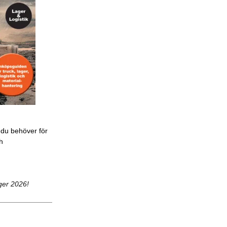
 du behöver för
ch
ger 2026!