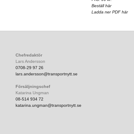
Beställ här
Ladda ner PDF här
Chefredaktör
Lars Andersson
0708-29 97 26
lars.andersson@transportnytt.se
Försäljningschef
Katarina Ungman
08-514 934 72
katarina.ungman@transportnytt.se