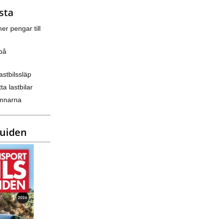
sta
er pengar till
på
astbilssläp
ta lastbilar
amnarna
guiden