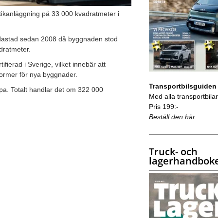
stikanläggning på 33 000 kvadratmeter i
andastad sedan 2008 då byggnaden stod
adratmeter.
ifierad i Sverige, vilket innebär att
normer för nya byggnader.
Transportbilsguiden
pa. Totalt handlar det om 322 000
Med alla transportbilar 
Pris 199:-
Beställ den här
Truck- och
lagerhandbok