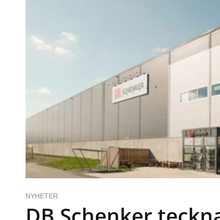
NYHETER
DB Schenker teckna