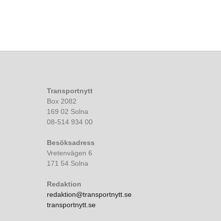
Transportnytt
Box 2082
169 02 Solna
08-514 934 00
Besöksadress
Vretenvägen 6
171 54 Solna
Redaktion
redaktion@transportnytt.se
transportnytt.se