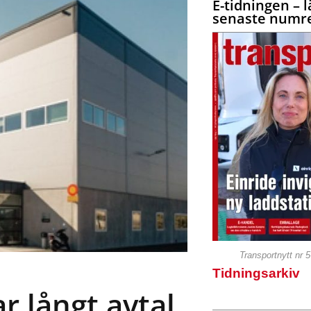
E-tidningen – l
senaste numre
Transportnytt nr 
Tidningsarkiv
r långt avtal