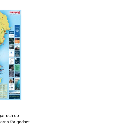
gar och de
garna för godset.