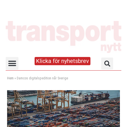
Klicka för nyhetsbrev
Truck- och lagerhandboken
Hem
»
Damcos digitalspedition når Sverige