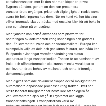
containertransport mer lik den när man köper en privat
flygresa på nätet, genom att den kan presentera
transportörers avgångar, priser och tillgänglighet i realtid samt
svara för bokningarna hos dem. När en kund väl har fått sina
villkor inramade ska det räcka med enstaka klick för att boka in
sina containrar på en avgång.
Men tjänsten kan också användas som plattform för
hanteringen av dokumenten kring sändningen och godset i
den. En leverantör i Asien och en varubeställare i Europa kan
exempelvis välja att dela och godkänna fakturor, och båda kan
få löpande aviseringar vartefter sändningens status
uppdateras längs transportkedjan. Tanken är att samlandet av
frakt- och affärsinformation ska kunna minska varuköpares
och leverantörers behov av mailande och annat friformigt
dokumentjagande.
Med digitalt samlade dokument skapas också möjligheter att
automatisera anpassade processer kring frakten. Twill har
hittills lanserat möjligheten för beställare att delegera åt
varuleverantören själv att gå in i systemet och lägga
transportbokningen. I transporternas värld av
trebokstavsförkortningar kallas förfarandet för SIB – supplier