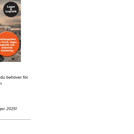
 du behöver för
ch
ger 2026!