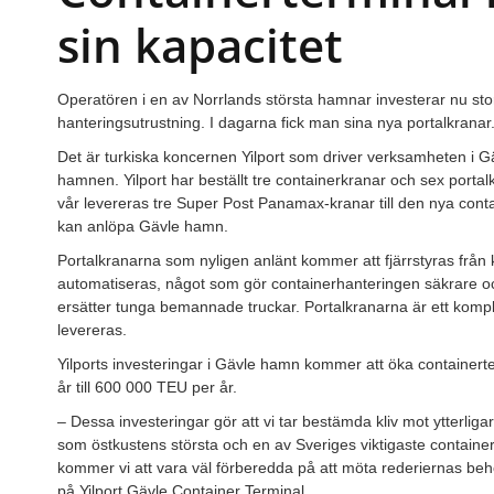
sin kapacitet
Operatören i en av Norrlands största hamnar investerar nu stort
hanteringsutrustning. I dagarna fick man sina nya portalkranar
Det är turkiska koncernen Yilport som driver verksamheten i G
hamnen. Yilport har beställt tre containerkranar och sex portal
vår levereras tre Super Post Panamax-kranar till den nya contai
kan anlöpa Gävle hamn.
Portalkranarna som nyligen anlänt kommer att fjärrstyras från ko
automatiseras, något som gör containerhanteringen säkrare och
ersätter tunga bemannade truckar. Portalkranarna är ett kompl
levereras.
Yilports investeringar i Gävle hamn kommer att öka container
år till 600 000 TEU per år.
– Dessa investeringar gör att vi tar bestämda kliv mot ytterligar
som östkustens största och en av Sveriges viktigaste containe
kommer vi att vara väl förberedda på att möta rederiernas beh
på Yilport Gävle Container Terminal.