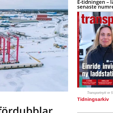
E-tidningen – l
senaste numre
Transportnytt nr 
Tidningsarkiv
fördubblar