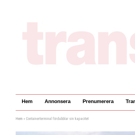
Hem
Annonsera
Prenumerera
Tra
Hem
»
Containerterminal fördubblar sin kapacitet