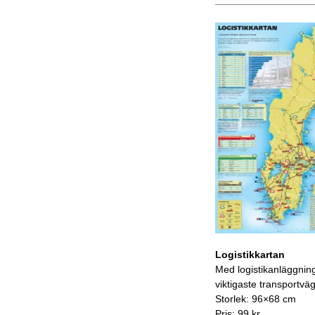
Logistikkartan
Med logistikanläggnin
viktigaste transportvä
Storlek: 96×68 cm
Pris: 99 kr.