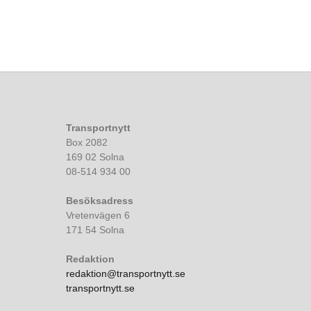
Transportnytt
Box 2082
169 02 Solna
08-514 934 00
Besöksadress
Vretenvägen 6
171 54 Solna
Redaktion
redaktion@transportnytt.se
transportnytt.se