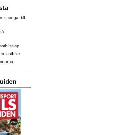
sta
er pengar till
på
astbilssläp
ta lastbilar
amnarna
guiden