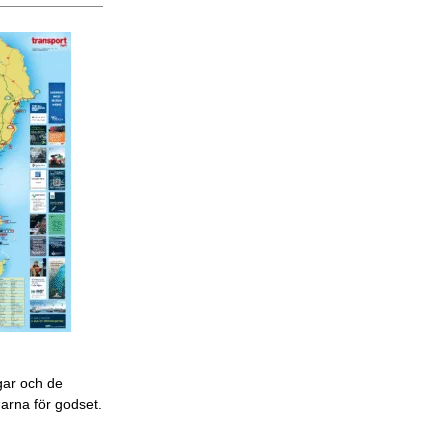
gar och de
garna för godset.