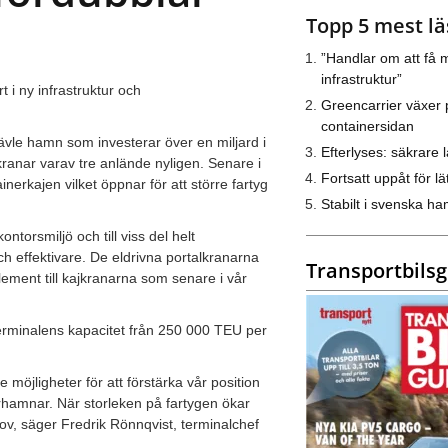
Topp 5 mest lä
”Handlar om att få m
infrastruktur”
 i ny infrastruktur och
Greencarrier växer 
.
containersidan
ävle hamn som investerar över en miljard i
Efterlyses: säkrare l
kranar varav tre anlände nyligen. Senare i
Fortsatt uppåt för lät
nerkajen vilket öppnar för att större fartyg
Stabilt i svenska h
ntorsmiljö och till viss del helt
 effektivare. De eldrivna portalkranarna
Transportbils
ement till kajkranarna som senare i vår
terminalens kapacitet från 250 000 TEU per
e möjligheter för att förstärka vår position
rhamnar. När storleken på fartygen ökar
ov, säger Fredrik Rönnqvist, terminalchef