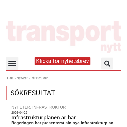
Klicka för nyhetsbrev
Truck- och lagerhandboken
Hem
»
Nyheter
»
Infrastruktur
SÖKRESULTAT
NYHETER
,
INFRASTRUKTUR
2026-04-29
Infrastrukturplanen är här
Regeringen har presenterat sin nya infrastrukturplan