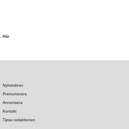
. Här
Nyhetsbrev
Prenumerera
Annonsera
Kontakt
Tipsa redaktionen