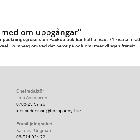
it med om uppgångar”
ackningsgrossisten Packoplock har haft tillväxt 74 kvartal i rad
kael Holmberg om vad det beror på och om utvecklingen framåt.
Chefredaktör
Lars Andersson
0708-29 97 26
lars.andersson@transportnytt.se
Försäljningschef
Katarina Ungman
08-514 934 72