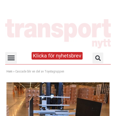
Klicka för nyhetsbrev
Truck- och lagerhandboken
Hem
»
Cascade blir en del av Toyotagruppen