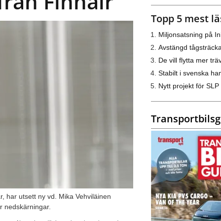
från Finnair
Topp 5 mest lä
Miljonsatsning på I
Avstängd tågsträck
De vill flytta mer trä
Stabilt i svenska h
Nytt projekt för SLP
Transportbils
, har utsett ny vd. Mika Vehviläinen
ör nedskärningar.