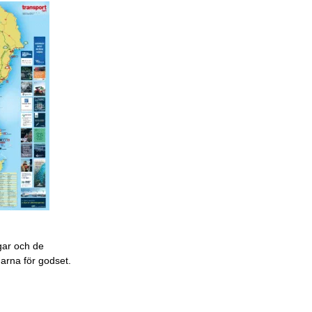
gar och de
garna för godset.