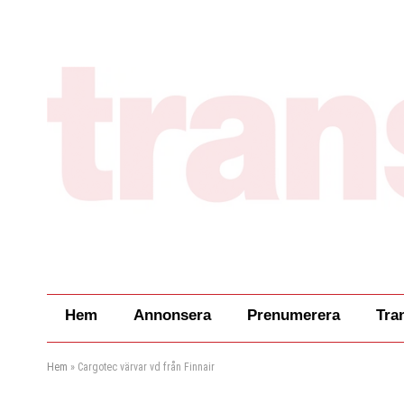
Hem
Annonsera
Prenumerera
Tra
Hem
»
Cargotec värvar vd från Finnair