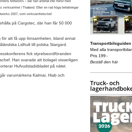
emens Networks – där han arbetat inte minst med
 verksamhet i Thailand. Efter en rad höga befattningar
Networks 2007, som verksamhetschef.
 behålla på Cargotec, där han får 50 000
g för att få upp lönsamheten, bland annat
Transportbilsguiden
ländska Lidhult till polska Stargard.
Med alla transportbilar 
esskonferens fick styrelseordföranden
Pris 199:-
schef. Han svarade att bolaget visserligen
Beställ den här
pporterar Hufvudstadsbladet på nätet.
ingår varumärkena Kalmar, Hiab och
Truck- och
lagerhandbok