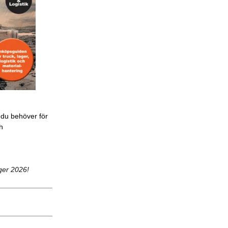
 du behöver för
ch
ger 2026!