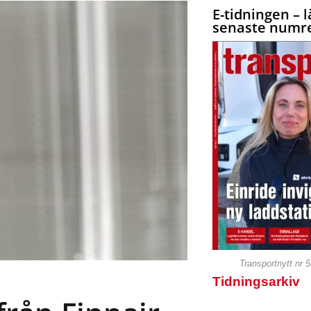
E-tidningen – l
senaste numre
Transportnytt nr 
Tidningsarkiv