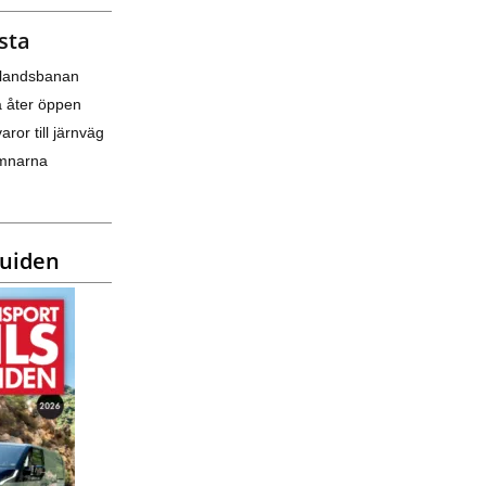
sta
nlandsbanan
a åter öppen
varor till järnväg
amnarna
guiden