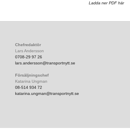
Ladda ner PDF här
Chefredaktör
Lars Andersson
0708-29 97 26
lars.andersson@transportnytt.se
Försäljningschef
Katarina Ungman
08-514 934 72
katarina.ungman@transportnytt.se