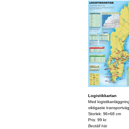
Logistikkartan
Med logistikanläggnin
viktigaste transportvä
Storlek: 96×68 cm
Pris: 99 kr.
Beställ här