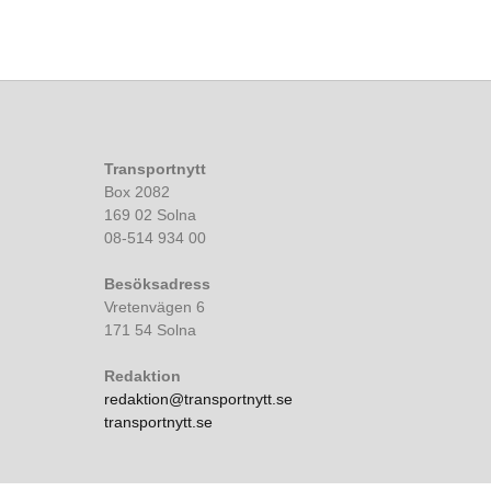
Transportnytt
Box 2082
169 02 Solna
08-514 934 00
Besöksadress
Vretenvägen 6
171 54 Solna
Redaktion
redaktion@transportnytt.se
transportnytt.se