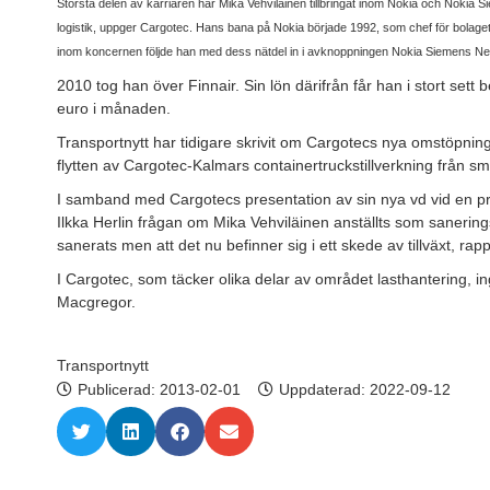
Största delen av karriären har
Mika Vehviläinen tillbringat
inom Nokia och Nokia Si
logistik, uppger Cargotec.
Hans bana på Nokia började 1992, som chef för bolagets
inom koncernen följde han med dess nätdel in i avknoppningen Nokia Siemens 
2010 tog han över Finnair. Sin lön därifrån får han i stort sett
euro i månaden.
Transportnytt har tidigare skrivit om Cargotecs nya omstöpnin
flytten av Cargotec-Kalmars containertruckstillverkning från små
I samband med Cargotecs presentation av sin nya vd vid en pr
Ilkka Herlin frågan om Mika Vehviläinen anställts som sanering
sanerats men att det nu befinner sig i ett skede av tillväxt, ra
I Cargotec, som täcker olika delar av området lasthantering, 
Macgregor.
Transportnytt
Publicerad:
2013-02-01
Uppdaterad: 2022-09-12