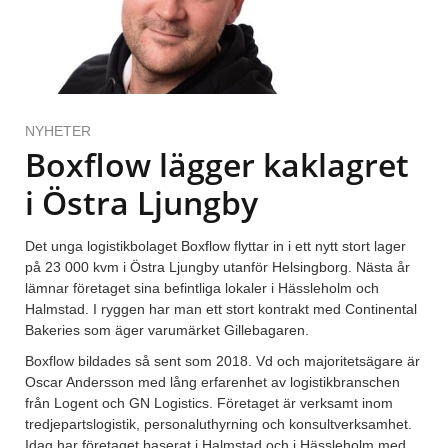
NYHETER
Boxflow lägger kaklagret
i Östra Ljungby
Det unga logistikbolaget Boxflow flyttar in i ett nytt stort lager
på 23 000 kvm i Östra Ljungby utanför Helsingborg. Nästa år
lämnar företaget sina befintliga lokaler i Hässleholm och
Halmstad. I ryggen har man ett stort kontrakt med Continental
Bakeries som äger varumärket Gillebagaren.
Boxflow bildades så sent som 2018. Vd och majoritetsägare är
Oscar Andersson med lång erfarenhet av logistikbranschen
från Logent och GN Logistics. Företaget är verksamt inom
tredjepartslogistik, personaluthyrning och konsultverksamhet.
Idag har företaget baserat i Halmstad och i Hässleholm med