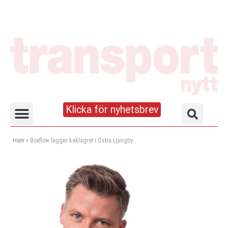
Klicka för nyhetsbrev
Truck- och lagerhandboken
Hem
»
Boxflow lägger kaklagret i Östra Ljungby