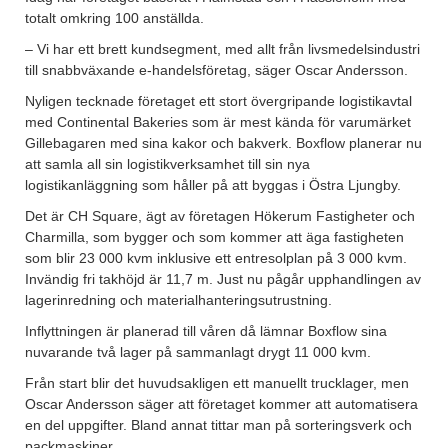
totalt omkring 100 anställda.
– Vi har ett brett kundsegment, med allt från livsmedelsindustri
till snabbväxande e-handelsföretag, säger Oscar Andersson.
Nyligen tecknade företaget ett stort övergripande logistikavtal
med Continental Bakeries som är mest kända för varumärket
Gillebagaren med sina kakor och bakverk. Boxflow planerar nu
att samla all sin logistikverksamhet till sin nya
logistikanläggning som håller på att byggas i Östra Ljungby.
Det är CH Square, ägt av företagen Hökerum Fastigheter och
Charmilla, som bygger och som kommer att äga fastigheten
som blir 23 000 kvm inklusive ett entresolplan på 3 000 kvm.
Invändig fri takhöjd är 11,7 m. Just nu pågår upphandlingen av
lagerinredning och materialhanteringsutrustning.
Inflyttningen är planerad till våren då lämnar Boxflow sina
nuvarande två lager på sammanlagt drygt 11 000 kvm.
Från start blir det huvudsakligen ett manuellt trucklager, men
Oscar Andersson säger att företaget kommer att automatisera
en del uppgifter. Bland annat tittar man på sorteringsverk och
packmaskiner.