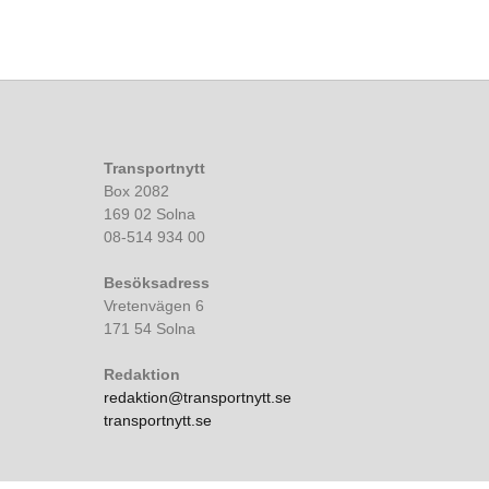
Transportnytt
Box 2082
169 02 Solna
08-514 934 00
Besöksadress
Vretenvägen 6
171 54 Solna
Redaktion
redaktion@transportnytt.se
transportnytt.se