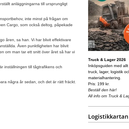
ställt anläggningarna till ursprungligt
sportbehov, inte minst på frågan om
Green Cargo, som också deltog, påpekade
 åren, sa han. Vi har blivit effektivare
ställda. Även punktligheten har blivit
n om man tar ett snitt över året så har vi
Truck & Lager 2026
Inköpsguiden med allt
 inställningen till tågtrafikens och
truck, lager, logistik o
materialhantering.
ara några år sedan, och det är rätt fräckt.
Pris: 199 kr.
Beställ den här!
All info om Truck & La
Logistikkartan