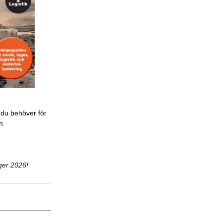
 du behöver för
ch
ger 2026!