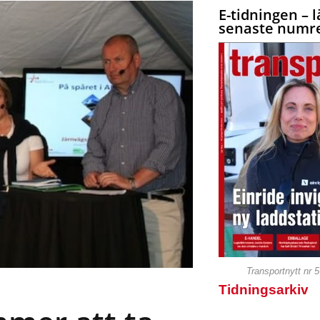
E-tidningen – l
senaste numre
Transportnytt nr 
Tidningsarkiv