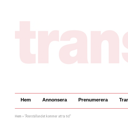
Hem
Annonsera
Prenumerera
Tra
Hem
»
”Återställandet kommer att ta tid”