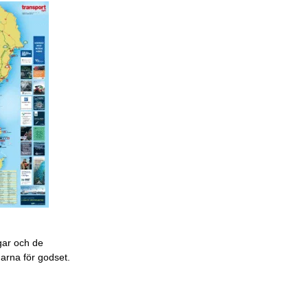
gar och de
garna för godset.