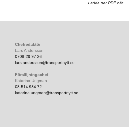
Ladda ner PDF här
Chefredaktör
Lars Andersson
0708-29 97 26
lars.andersson@transportnytt.se
Försäljningschef
Katarina Ungman
08-514 934 72
katarina.ungman@transportnytt.se