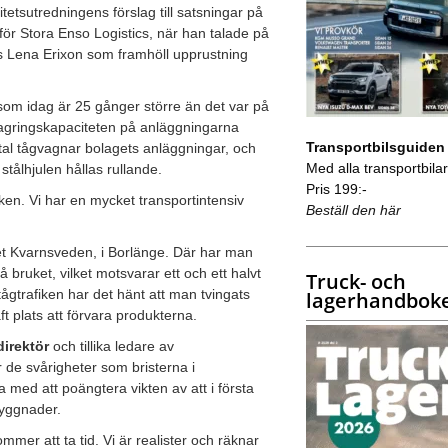
etsutredningens förslag till satsningar på
för Stora Enso Logistics, när han talade på
s Lena Erixon som framhöll upprustning
 som idag är 25 gånger större än det var på
 lagringskapaciteten på anläggningarna
Transportbilsguiden
iotal tågvagnar bolagets anläggningar, och
Med alla transportbilar 
stålhjulen hållas rullande.
Pris 199:-
riken. Vi har en mycket transportintensiv
Beställ den här
t Kvarnsveden, i Borlänge. Där har man
å bruket, vilket motsvarar ett och ett halvt
Truck- och
ågtrafiken har det hänt att man tvingats
lagerhandbok
 plats att förvara produkterna.
direktör
och tillika ledare av
r de svårigheter som bristerna i
med att poängtera vikten av att i första
byggnader.
ommer att ta tid. Vi är realister och räknar