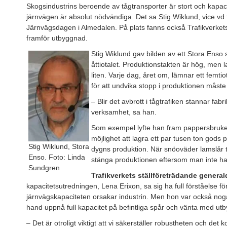
Skogsindustrins beroende av tågtransporter är stort och kapacit
järnvägen är absolut nödvändiga. Det sa Stig Wiklund, vice vd 
Järnvägsdagen i Almedalen. På plats fanns också Trafikverket
framför utbyggnad.
Stig Wiklund gav bilden av ett Stora Enso
åttiotalet. Produktionstakten är hög, men
liten. Varje dag, året om, lämnar ett femt
för att undvika stopp i produktionen måste 
– Blir det avbrott i tågtrafiken stannar fab
verksamhet, sa han.
Som exempel lyfte han fram pappersbruke
möjlighet att lagra ett par tusen ton gods p
Stig Wiklund, Stora
dygns produktion. När snöoväder lamslår t
Enso. Foto: Linda
stänga produktionen eftersom man inte haft
Sundgren
Trafikverkets ställföreträdande general
kapacitetsutredningen, Lena Erixon, sa sig ha full förståelse fö
järnvägskapaciteten orsakar industrin. Men hon var också noga 
hand uppnå full kapacitet på befintliga spår och vänta med ut
– Det är otroligt viktigt att vi säkerställer robustheten och det k