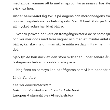
med att det kommer att ta mellan sju och tio år innan vi har åter
skick, sa hon.
Under seminariet
låg fokus på dagens och morgondagens tran
upprustningsbehovet av befintlig räls. Men Mikael Stöhr på 
att mycket redan har blivit bättre.
– Svensk järnväg har varit en framgångshistoria de senaste tjugo
och kör mer gods med färre vagnar och med ett mindre antal an
bättre, kanske inte om man skulle mäta en dag mitt i vintern me
det.
Själv tyckte han dock att den stora skillnaden under senare år är
lastägarnas behov hos inblandade parter.
– Idag finns en samsyn i de här frågorna som vi inte hade för b
Linda Sundgren
Läs fler Almedalsartiklar:
Räls mot Stockholm en dröm för Polarbröd
Europeiskt stamnät blev Almedalsfråga