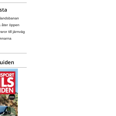
sta
nlandsbanan
a åter öppen
varor till järnväg
amnarna
guiden