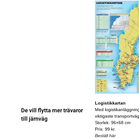
Logistikkartan
Med logistikanläggnin
De vill flytta mer trävaror
viktigaste transportvä
till järnväg
Storlek: 96×68 cm
Pris: 99 kr.
Beställ här