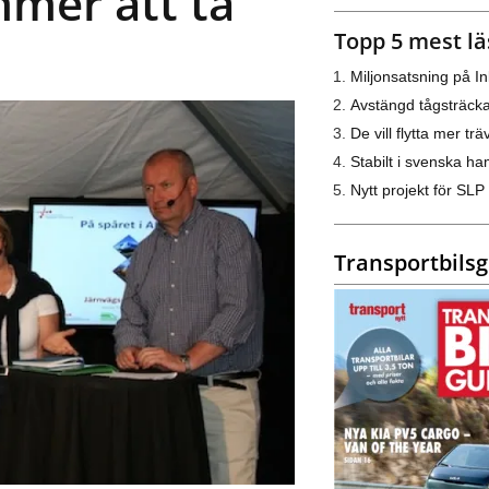
mmer att ta
Topp 5 mest lä
Miljonsatsning på I
Avstängd tågsträck
De vill flytta mer trä
Stabilt i svenska h
Nytt projekt för SLP
Transportbils