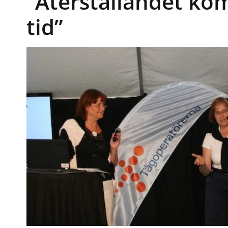
”Återställandet ko
tid”