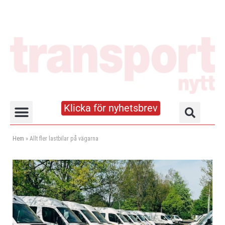
Klicka för nyhetsbrev
Truck- och lagerhandboken
Hem
»
Allt fler lastbilar på vägarna