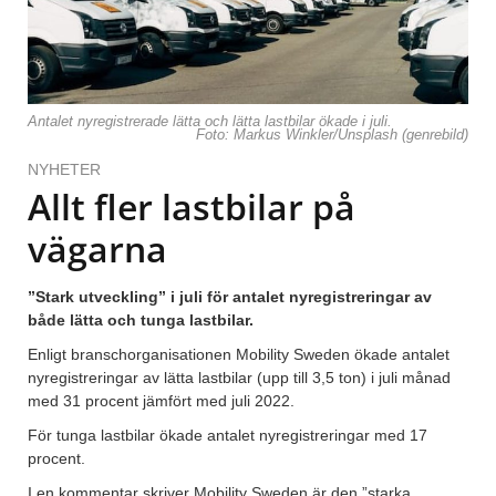
Antalet nyregistrerade lätta och lätta lastbilar ökade i juli.
Foto: Markus Winkler/Unsplash (genrebild)
NYHETER
Allt fler lastbilar på
vägarna
”Stark utveckling” i juli för antalet nyregistreringar av
både lätta och tunga lastbilar.
Enligt branschorganisationen Mobility Sweden ökade antalet
nyregistreringar av lätta lastbilar (upp till 3,5 ton) i juli månad
med 31 procent jämfört med juli 2022.
För tunga lastbilar ökade antalet nyregistreringar med 17
procent.
I en kommentar skriver Mobility Sweden är den ”starka