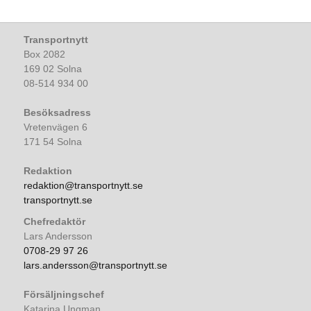
Transportnytt
Box 2082
169 02 Solna
08-514 934 00
Besöksadress
Vretenvägen 6
171 54 Solna
Redaktion
redaktion@transportnytt.se
transportnytt.se
Chefredaktör
Lars Andersson
0708-29 97 26
lars.andersson@transportnytt.se
Försäljningschef
Katarina Ungman