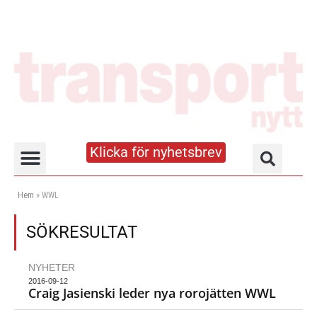
Klicka för nyhetsbrev
Truck- och lagerhandboken
Hem
»
WWL
SÖKRESULTAT
NYHETER
2016-09-12
Craig Jasienski leder nya rorojätten WWL