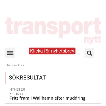
Klicka för nyhetsbrev
Truck- och lagerhandboken
Hem
»
Wallhamn
SÖKRESULTAT
NYHETER
2015-06-14
Fritt fram i Wallhamn efter muddring