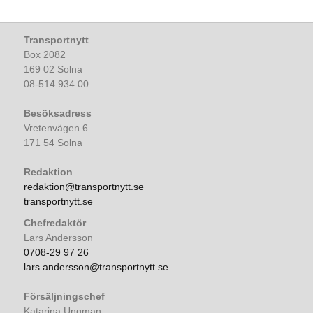
Transportnytt
Box 2082
169 02 Solna
08-514 934 00
Besöksadress
Vretenvägen 6
171 54 Solna
Redaktion
redaktion@transportnytt.se
transportnytt.se
Chefredaktör
Lars Andersson
0708-29 97 26
lars.andersson@transportnytt.se
Försäljningschef
Katarina Ungman