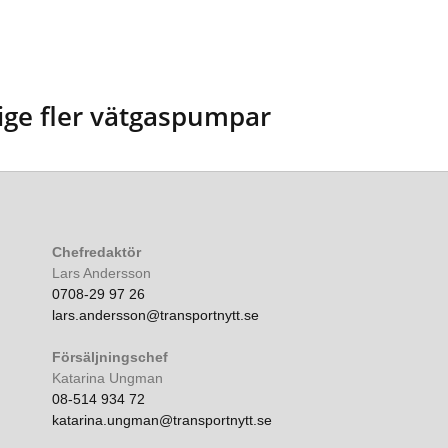
ige fler vätgaspumpar
Chefredaktör
Lars Andersson
0708-29 97 26
lars.andersson@transportnytt.se
Försäljningschef
Katarina Ungman
08-514 934 72
katarina.ungman@transportnytt.se