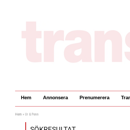
Hem
Annonsera
Prenumerera
Tra
Hem
»
Ur & Penn
SÖKRESULTAT