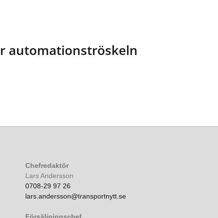
er automationströskeln
Chefredaktör
Lars Andersson
0708-29 97 26
lars.andersson@transportnytt.se
Försäljningschef