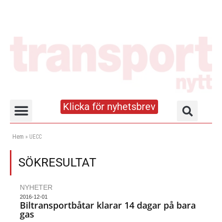
Klicka för nyhetsbrev
Truck- och lagerhandboken
Hem
»
UECC
SÖKRESULTAT
NYHETER
2016-12-01
Biltransportbåtar klarar 14 dagar på bara
gas