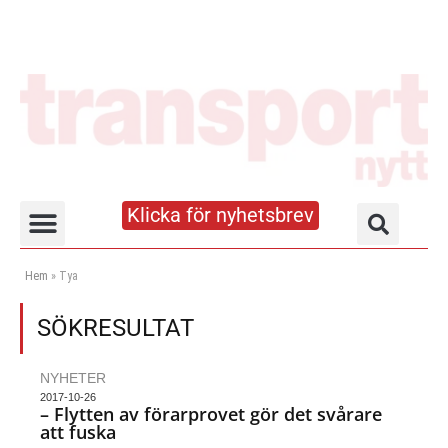
Klicka för nyhetsbrev
Truck- och lagerhandboken
Hem
»
Tya
SÖKRESULTAT
NYHETER
2017-10-26
– Flytten av förarprovet gör det svårare
att fuska