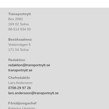
Transportnytt
Box 2082
169 02 Solna
08-514 934 00
Besöksadress
Vretenvägen 6
171 54 Solna
Redaktion
redaktion@transportnytt.se
transportnytt.se
Chefredaktör
Lars Andersson
0708-29 97 26
lars.andersson@transportnytt.se
Försäljningschef
Katarina Ungman