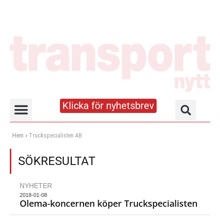
Klicka för nyhetsbrev
Truck- och lagerhandboken
Hem
»
Truckspecialisten AB
SÖKRESULTAT
NYHETER
2018-01-08
Olema-koncernen köper Truckspecialisten