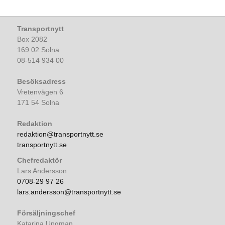
Transportnytt
Box 2082
169 02 Solna
08-514 934 00
Besöksadress
Vretenvägen 6
171 54 Solna
Redaktion
redaktion@transportnytt.se
transportnytt.se
Chefredaktör
Lars Andersson
0708-29 97 26
lars.andersson@transportnytt.se
Försäljningschef
Katarina Ungman