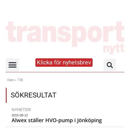
Klicka för nyhetsbrev
Truck- och lagerhandboken
Hem
»
TRB
SÖKRESULTAT
NYHETER
2015-08-12
Alwex ställer HVO-pump i Jönköping