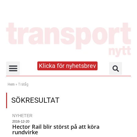
Klicka för nyhetsbrev
Truck- och lagerhandboken
Hem
»
Trätåg
SÖKRESULTAT
NYHETER
2016-12-20
Hector Rail blir störst på att köra
rundvirke