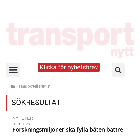
Klicka för nyhetsbrev
Truck- och lagerhandboken
Hem
»
Transporteffektivitet
SÖKRESULTAT
NYHETER
2013-11-28
Forskningsmiljoner ska fylla båten bättre