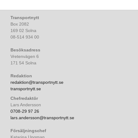
Transportnytt
Box 2082
169 02 Solna
08-514 934 00
Besöksadress
Vretenvägen 6
171 54 Solna
Redaktion
redaktion@transportnytt.se
transportnytt.se
Chefredaktör
Lars Andersson
0708-29 97 26
lars.andersson@transportnytt.se
Försäljningschef
Katarina Ungman