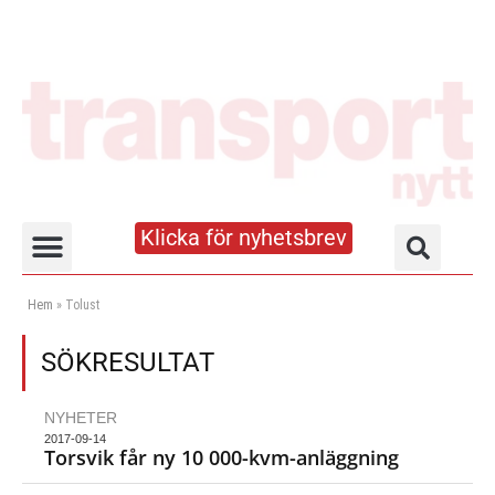
Klicka för nyhetsbrev
Truck- och lagerhandboken
Hem
»
Tolust
SÖKRESULTAT
NYHETER
2017-09-14
Torsvik får ny 10 000-kvm-anläggning