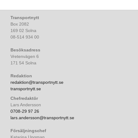
Transportnytt
Box 2082
169 02 Solna
08-514 934 00
Besöksadress
Vretenvägen 6
171 54 Solna
Redaktion
redaktion@transportnytt.se
transportnytt.se
Chefredaktör
Lars Andersson
0708-29 97 26
lars.andersson@transportnytt.se
Försäljningschef
Katarina Ungman