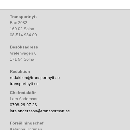
Transportnytt
Box 2082
169 02 Solna
08-514 934 00
Besöksadress
Vretenvägen 6
171 54 Solna
Redaktion
redaktion@transportnytt.se
transportnytt.se
Chefredaktör
Lars Andersson
0708-29 97 26
lars.andersson@transportnytt.se
Försäljningschef
Katarina Ungman