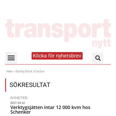
Klicka för nyhetsbrev
Truck- och lagerhandboken
Hem
»
Stanley Black & Decker
SÖKRESULTAT
NYHETER
2017-10-12
Verktygsjätten intar 12 000 kvm hos
Schenker