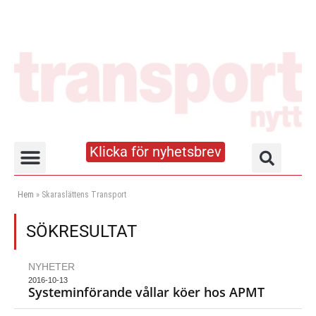
Klicka för nyhetsbrev
Truck- och lagerhandboken
Hem
»
Skaraslättens Transport
SÖKRESULTAT
NYHETER
2016-10-13
Systeminförande vållar köer hos APMT