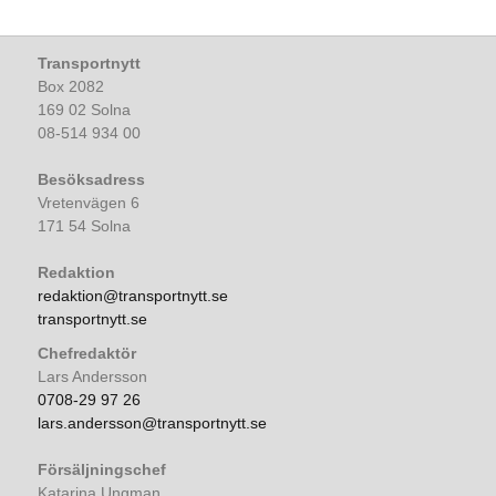
Transportnytt
Box 2082
169 02 Solna
08-514 934 00
Besöksadress
Vretenvägen 6
171 54 Solna
Redaktion
redaktion@transportnytt.se
transportnytt.se
Chefredaktör
Lars Andersson
0708-29 97 26
lars.andersson@transportnytt.se
Försäljningschef
Katarina Ungman