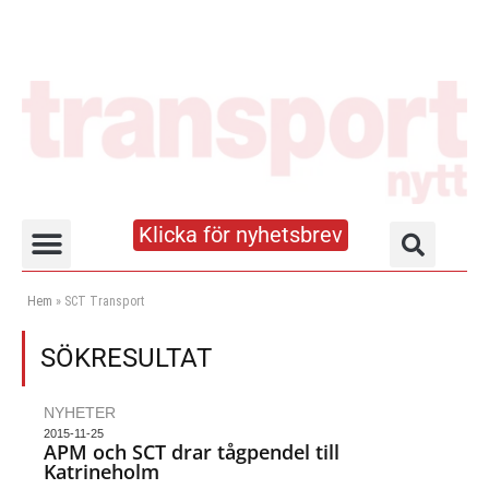
Klicka för nyhetsbrev
Truck- och lagerhandboken
Hem
»
SCT Transport
SÖKRESULTAT
NYHETER
2015-11-25
APM och SCT drar tågpendel till
Katrineholm