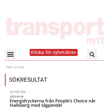
Klicka för nyhetsbrev
Truck- och lagerhandboken
Hem
»
Scanlog
SÖKRESULTAT
NYHETER
2020-06-04
Energidryckerna från People’s Choice når
Hallsberg med tågpendel