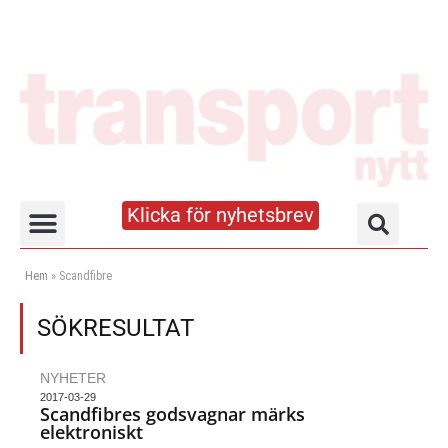
Klicka för nyhetsbrev
Truck- och lagerhandboken
Hem
»
Scandfibre
SÖKRESULTAT
NYHETER
2017-03-29
Scandfibres godsvagnar märks
elektroniskt