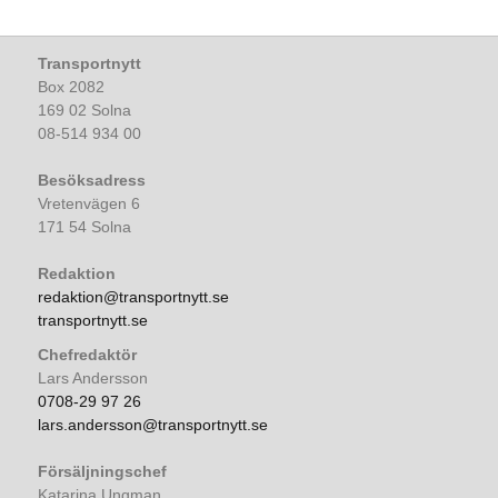
Transportnytt
Box 2082
169 02 Solna
08-514 934 00
Besöksadress
Vretenvägen 6
171 54 Solna
Redaktion
redaktion@transportnytt.se
transportnytt.se
Chefredaktör
Lars Andersson
0708-29 97 26
lars.andersson@transportnytt.se
Försäljningschef
Katarina Ungman