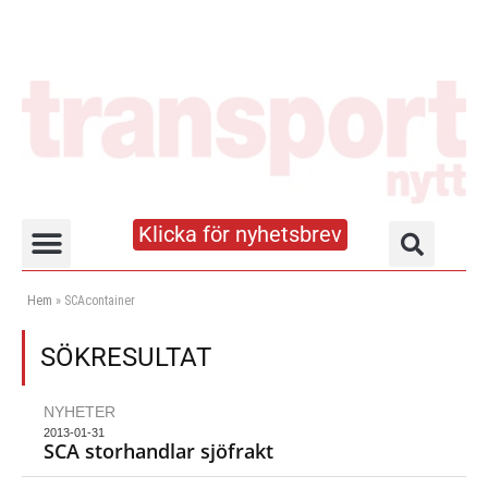
Klicka för nyhetsbrev
Truck- och lagerhandboken
Hem
»
SCAcontainer
SÖKRESULTAT
NYHETER
2013-01-31
SCA storhandlar sjöfrakt