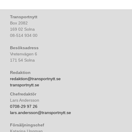
Transportnytt
Box 2082
169 02 Solna
08-514 934 00
Besöksadress
Vretenvägen 6
171 54 Solna
Redaktion
redaktion@transportnytt.se
transportnytt.se
Chefredaktör
Lars Andersson
0708-29 97 26
lars.andersson@transportnytt.se
Försäljningschef
Katarina Ungman