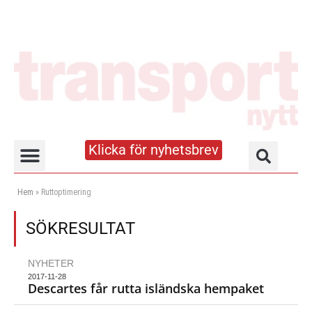
Klicka för nyhetsbrev
Truck- och lagerhandboken
Hem
»
Ruttoptimering
SÖKRESULTAT
NYHETER
2017-11-28
Descartes får rutta isländska hempaket