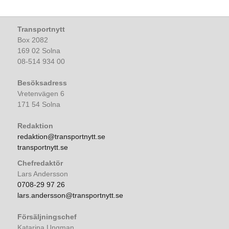
Transportnytt
Box 2082
169 02 Solna
08-514 934 00
Besöksadress
Vretenvägen 6
171 54 Solna
Redaktion
redaktion@transportnytt.se
transportnytt.se
Chefredaktör
Lars Andersson
0708-29 97 26
lars.andersson@transportnytt.se
Försäljningschef
Katarina Ungman