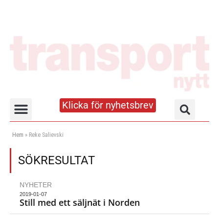
Klicka för nyhetsbrev
Truck- och lagerhandboken
Hem
»
Reke Salievski
SÖKRESULTAT
NYHETER
2019-01-07
Still med ett säljnät i Norden