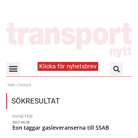
Klicka för nyhetsbrev
Truck- och lagerhandboken
Hem
»
Postrack
SÖKRESULTAT
NYHETER
2017-04-26
Eon taggar gasleveranserna till SSAB