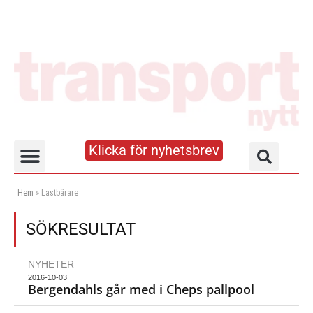
Klicka för nyhetsbrev
Truck- och lagerhandboken
Hem
»
Lastbärare
SÖKRESULTAT
NYHETER
2016-10-03
Bergendahls går med i Cheps pallpool