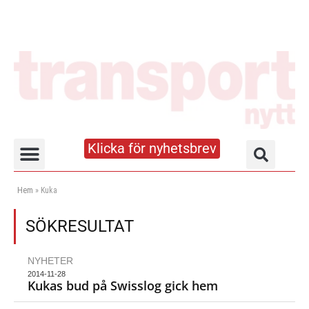
Klicka för nyhetsbrev
Truck- och lagerhandboken
Hem
»
Kuka
SÖKRESULTAT
NYHETER
2014-11-28
Kukas bud på Swisslog gick hem