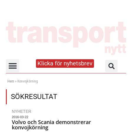
Klicka för nyhetsbrev
Truck- och lagerhandboken
Hem
»
Konvojkörning
SÖKRESULTAT
NYHETER
2016-03-22
Volvo och Scania demonstrerar
konvojkörning